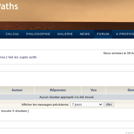
CALCUL
PHILOSOPHIE
GALERIE
NEWS
FORUM
A PROPO
Nous sommes le 08 A
onse
|
Voir les sujets actifs
Auteur
Réponses
Vus
Der
Aucun résultat approprié n’a été trouvé.
Afficher les messages précédents:
trouvée 0 résultats ]