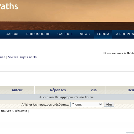
CALCUL
PHILOSOPHIE
GALERIE
NEWS
FORUM
A PROPO
Nous sommes le 07 A
onse
|
Voir les sujets actifs
Auteur
Réponses
Vus
Der
Aucun résultat approprié n’a été trouvé.
Afficher les messages précédents:
trouvée 0 résultats ]