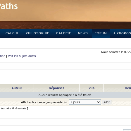
CALCUL
PHILOSOPHIE
GALERIE
NEWS
FORUM
A PROPO
Nous sommes le 07 A
onse
|
Voir les sujets actifs
Auteur
Réponses
Vus
Der
Aucun résultat approprié n’a été trouvé.
Afficher les messages précédents:
trouvée 0 résultats ]