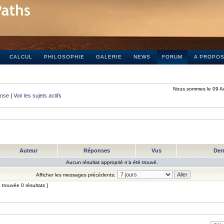
CALCUL
PHILOSOPHIE
GALERIE
NEWS
FORUM
A PROPO
Nous sommes le 09 A
onse
|
Voir les sujets actifs
Auteur
Réponses
Vus
Der
Aucun résultat approprié n’a été trouvé.
Afficher les messages précédents:
trouvée 0 résultats ]