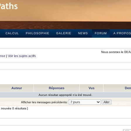
CALCUL
PHILOSOPHIE
GALERIE
NEWS
FORUM
A PROPO
Nous sommes le 08 A
onse
|
Voir les sujets actifs
Auteur
Réponses
Vus
Der
Aucun résultat approprié n’a été trouvé.
Afficher les messages précédents:
trouvée 0 résultats ]