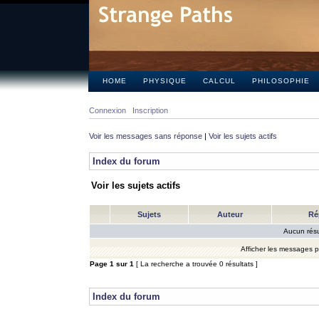
HOME
PHYSIQUE
CALCUL
PHILOSOPHIE
Connexion
Inscription
Voir les messages sans réponse
|
Voir les sujets actifs
Index du forum
Voir les sujets actifs
Sujets
Auteur
Ré
Aucun résu
Afficher les messages 
Page
1
sur
1
[ La recherche a trouvée 0 résultats ]
Index du forum