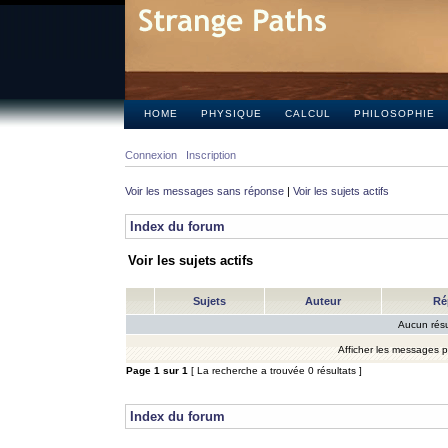
HOME
PHYSIQUE
CALCUL
PHILOSOPHIE
Connexion
Inscription
Voir les messages sans réponse
|
Voir les sujets actifs
Index du forum
Voir les sujets actifs
Sujets
Auteur
Ré
Aucun résu
Afficher les messages 
Page
1
sur
1
[ La recherche a trouvée 0 résultats ]
Index du forum