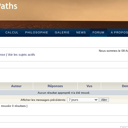
CALCUL
PHILOSOPHIE
GALERIE
NEWS
FORUM
A PROPO
Nous sommes le 08 A
onse
|
Voir les sujets actifs
Auteur
Réponses
Vus
Der
Aucun résultat approprié n’a été trouvé.
Afficher les messages précédents:
trouvée 0 résultats ]