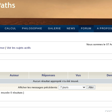
CALCUL
PHILOSOPHIE
GALERIE
NEWS
FORUM
A PROPO
Nous sommes le 07 A
onse
|
Voir les sujets actifs
Auteur
Réponses
Vus
Der
Aucun résultat approprié n’a été trouvé.
Afficher les messages précédents:
trouvée 0 résultats ]