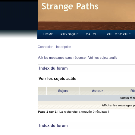
HOME
PHYSIQUE
CALCUL
PHILOSOPHIE
Connexion
Inscription
Voir les messages sans réponse
|
Voir les sujets actifs
Index du forum
Voir les sujets actifs
Sujets
Auteur
Ré
Aucun résu
Afficher les messages 
Page
1
sur
1
[ La recherche a trouvée 0 résultats ]
Index du forum