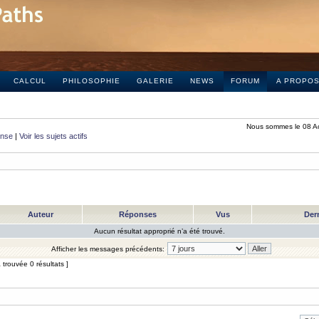
CALCUL
PHILOSOPHIE
GALERIE
NEWS
FORUM
A PROPO
Nous sommes le 08 A
onse
|
Voir les sujets actifs
Auteur
Réponses
Vus
Der
Aucun résultat approprié n’a été trouvé.
Afficher les messages précédents:
trouvée 0 résultats ]