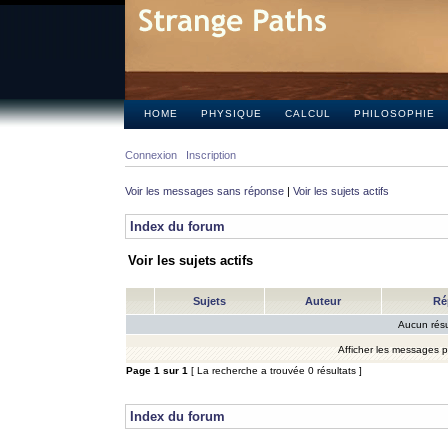
HOME
PHYSIQUE
CALCUL
PHILOSOPHIE
Connexion
Inscription
Voir les messages sans réponse
|
Voir les sujets actifs
Index du forum
Voir les sujets actifs
Sujets
Auteur
Ré
Aucun résu
Afficher les messages 
Page
1
sur
1
[ La recherche a trouvée 0 résultats ]
Index du forum