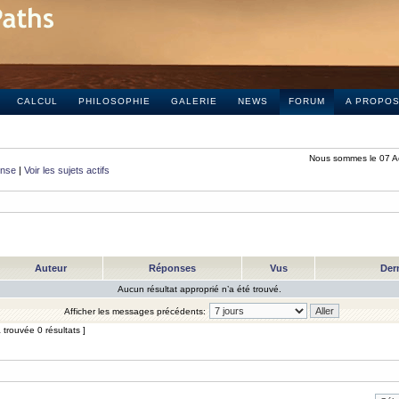
CALCUL
PHILOSOPHIE
GALERIE
NEWS
FORUM
A PROPO
Nous sommes le 07 A
onse
|
Voir les sujets actifs
Auteur
Réponses
Vus
Der
Aucun résultat approprié n’a été trouvé.
Afficher les messages précédents:
trouvée 0 résultats ]