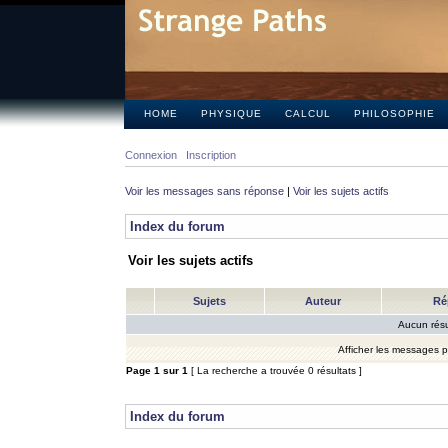
HOME
PHYSIQUE
CALCUL
PHILOSOPHIE
Connexion
Inscription
Voir les messages sans réponse
|
Voir les sujets actifs
Index du forum
Voir les sujets actifs
Sujets
Auteur
Ré
Aucun résu
Afficher les messages 
Page
1
sur
1
[ La recherche a trouvée 0 résultats ]
Index du forum