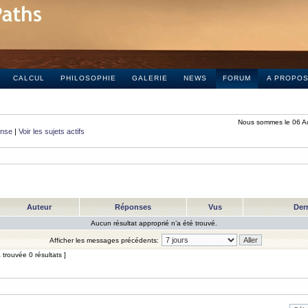
CALCUL
PHILOSOPHIE
GALERIE
NEWS
FORUM
A PROPO
Nous sommes le 06 A
onse
|
Voir les sujets actifs
Auteur
Réponses
Vus
Der
Aucun résultat approprié n’a été trouvé.
Afficher les messages précédents:
trouvée 0 résultats ]