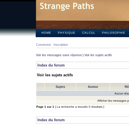
HOME
PHYSIQUE
CALCUL
PHILOSOPHIE
Connexion
Inscription
Voir les messages sans réponse
|
Voir les sujets actifs
Index du forum
Voir les sujets actifs
Sujets
Auteur
Ré
Aucun résu
Afficher les messages 
Page
1
sur
1
[ La recherche a trouvée 0 résultats ]
Index du forum