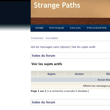
HOME
PHYSIQUE
CALCUL
PHILOSOPHIE
Connexion
Inscription
Voir les messages sans réponse
|
Voir les sujets actifs
Index du forum
Voir les sujets actifs
Sujets
Auteur
Ré
Aucun résu
Afficher les messages 
Page
1
sur
1
[ La recherche a trouvée 0 résultats ]
Index du forum