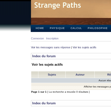
HOME
PHYSIQUE
CALCUL
PHILOSOPHIE
Connexion
Inscription
Voir les messages sans réponse
|
Voir les sujets actifs
Index du forum
Voir les sujets actifs
Sujets
Auteur
Ré
Aucun résu
Afficher les messages 
Page
1
sur
1
[ La recherche a trouvée 0 résultats ]
Index du forum