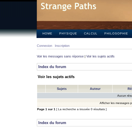
HOME
PHYSIQUE
CALCUL
PHILOSOPHIE
Connexion
Inscription
Voir les messages sans réponse
|
Voir les sujets actifs
Index du forum
Voir les sujets actifs
Sujets
Auteur
Ré
Aucun résu
Afficher les messages 
Page
1
sur
1
[ La recherche a trouvée 0 résultats ]
Index du forum