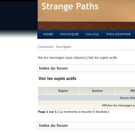
HOME
PHYSIQUE
CALCUL
PHILOSOPHIE
Connexion
Inscription
Voir les messages sans réponse
|
Voir les sujets actifs
Index du forum
Voir les sujets actifs
Sujets
Auteur
Ré
Aucun résu
Afficher les messages 
Page
1
sur
1
[ La recherche a trouvée 0 résultats ]
Index du forum