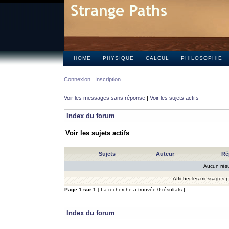
HOME
PHYSIQUE
CALCUL
PHILOSOPHIE
Connexion
Inscription
Voir les messages sans réponse
|
Voir les sujets actifs
Index du forum
Voir les sujets actifs
Sujets
Auteur
Ré
Aucun résu
Afficher les messages 
Page
1
sur
1
[ La recherche a trouvée 0 résultats ]
Index du forum