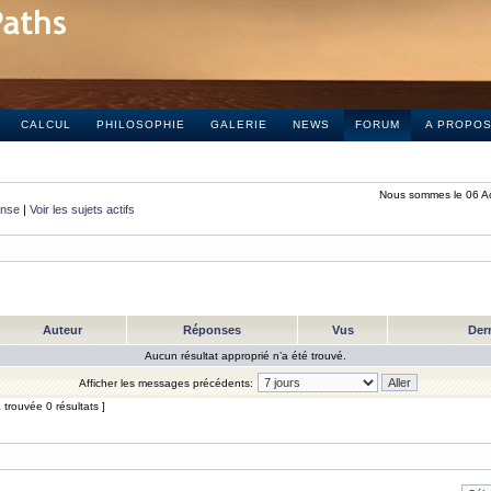
CALCUL
PHILOSOPHIE
GALERIE
NEWS
FORUM
A PROPO
Nous sommes le 06 A
onse
|
Voir les sujets actifs
Auteur
Réponses
Vus
Der
Aucun résultat approprié n’a été trouvé.
Afficher les messages précédents:
trouvée 0 résultats ]