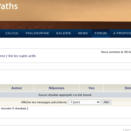
CALCUL
PHILOSOPHIE
GALERIE
NEWS
FORUM
A PROPO
Nous sommes le 08 A
onse
|
Voir les sujets actifs
Auteur
Réponses
Vus
Der
Aucun résultat approprié n’a été trouvé.
Afficher les messages précédents:
trouvée 0 résultats ]