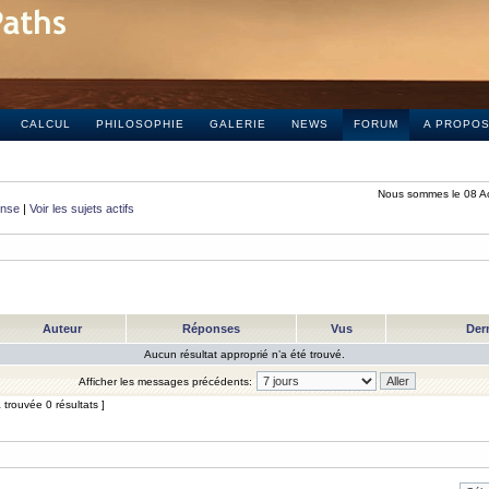
CALCUL
PHILOSOPHIE
GALERIE
NEWS
FORUM
A PROPO
Nous sommes le 08 A
onse
|
Voir les sujets actifs
Auteur
Réponses
Vus
Der
Aucun résultat approprié n’a été trouvé.
Afficher les messages précédents:
trouvée 0 résultats ]