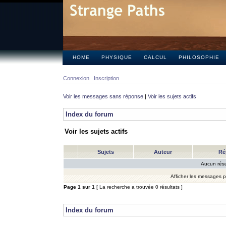
HOME
PHYSIQUE
CALCUL
PHILOSOPHIE
Connexion
Inscription
Voir les messages sans réponse
|
Voir les sujets actifs
Index du forum
Voir les sujets actifs
Sujets
Auteur
Ré
Aucun résu
Afficher les messages 
Page
1
sur
1
[ La recherche a trouvée 0 résultats ]
Index du forum