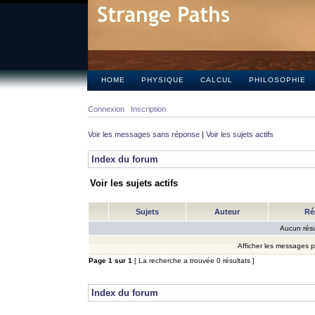
HOME
PHYSIQUE
CALCUL
PHILOSOPHIE
Connexion
Inscription
Voir les messages sans réponse
|
Voir les sujets actifs
Index du forum
Voir les sujets actifs
Sujets
Auteur
Ré
Aucun résu
Afficher les messages 
Page
1
sur
1
[ La recherche a trouvée 0 résultats ]
Index du forum