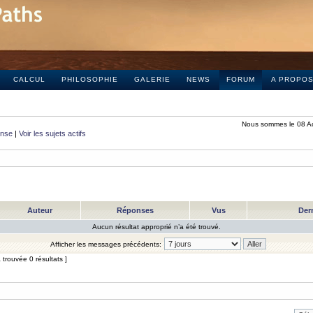
CALCUL
PHILOSOPHIE
GALERIE
NEWS
FORUM
A PROPO
Nous sommes le 08 A
onse
|
Voir les sujets actifs
Auteur
Réponses
Vus
Der
Aucun résultat approprié n’a été trouvé.
Afficher les messages précédents:
trouvée 0 résultats ]