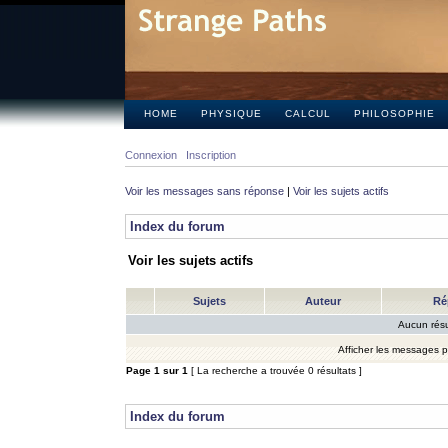
HOME
PHYSIQUE
CALCUL
PHILOSOPHIE
Connexion
Inscription
Voir les messages sans réponse
|
Voir les sujets actifs
Index du forum
Voir les sujets actifs
Sujets
Auteur
Ré
Aucun résu
Afficher les messages 
Page
1
sur
1
[ La recherche a trouvée 0 résultats ]
Index du forum