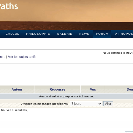
CALCUL
PHILOSOPHIE
GALERIE
NEWS
FORUM
A PROPO
Nous sommes le 06 A
onse
|
Voir les sujets actifs
Auteur
Réponses
Vus
Der
Aucun résultat approprié n’a été trouvé.
Afficher les messages précédents:
trouvée 0 résultats ]