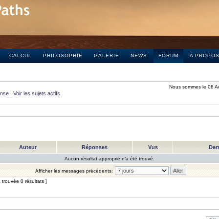
CALCUL
PHILOSOPHIE
GALERIE
NEWS
FORUM
A PROPO
Nous sommes le 08 A
onse
|
Voir les sujets actifs
Auteur
Réponses
Vus
Der
Aucun résultat approprié n’a été trouvé.
Afficher les messages précédents:
trouvée 0 résultats ]