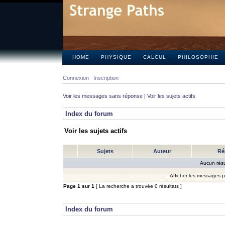
HOME
PHYSIQUE
CALCUL
PHILOSOPHIE
Connexion
Inscription
Voir les messages sans réponse
|
Voir les sujets actifs
Index du forum
Voir les sujets actifs
Sujets
Auteur
Ré
Aucun résu
Afficher les messages 
Page
1
sur
1
[ La recherche a trouvée 0 résultats ]
Index du forum