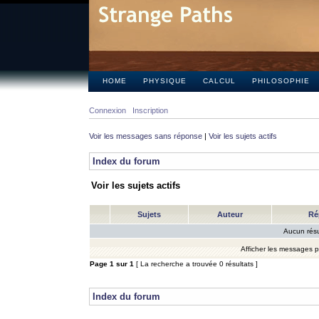
HOME
PHYSIQUE
CALCUL
PHILOSOPHIE
Connexion
Inscription
Voir les messages sans réponse
|
Voir les sujets actifs
Index du forum
Voir les sujets actifs
Sujets
Auteur
Ré
Aucun résu
Afficher les messages 
Page
1
sur
1
[ La recherche a trouvée 0 résultats ]
Index du forum