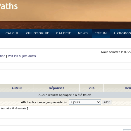
CALCUL
PHILOSOPHIE
GALERIE
NEWS
FORUM
A PROPO
Nous sommes le 07 A
onse
|
Voir les sujets actifs
Auteur
Réponses
Vus
Der
Aucun résultat approprié n’a été trouvé.
Afficher les messages précédents:
trouvée 0 résultats ]