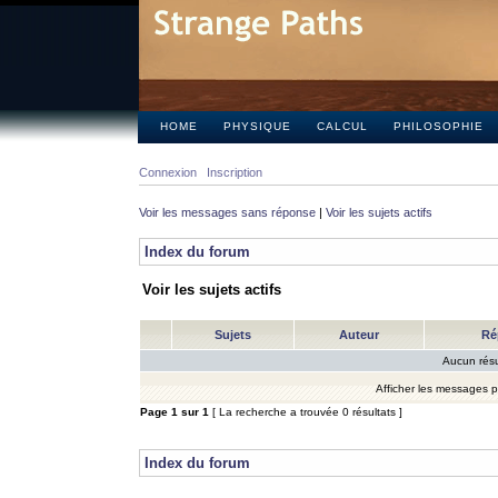
HOME
PHYSIQUE
CALCUL
PHILOSOPHIE
Connexion
Inscription
Voir les messages sans réponse
|
Voir les sujets actifs
Index du forum
Voir les sujets actifs
Sujets
Auteur
Ré
Aucun résu
Afficher les messages 
Page
1
sur
1
[ La recherche a trouvée 0 résultats ]
Index du forum