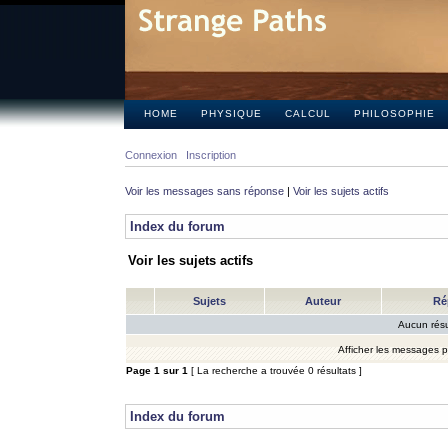
HOME
PHYSIQUE
CALCUL
PHILOSOPHIE
Connexion
Inscription
Voir les messages sans réponse
|
Voir les sujets actifs
Index du forum
Voir les sujets actifs
Sujets
Auteur
Ré
Aucun résu
Afficher les messages 
Page
1
sur
1
[ La recherche a trouvée 0 résultats ]
Index du forum