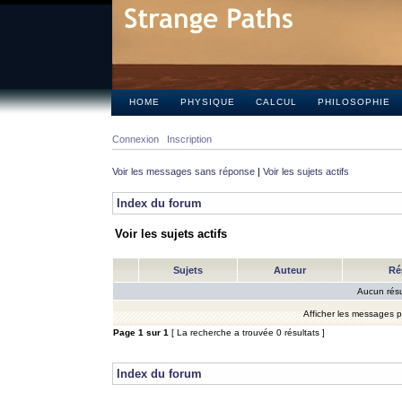
HOME
PHYSIQUE
CALCUL
PHILOSOPHIE
Connexion
Inscription
Voir les messages sans réponse
|
Voir les sujets actifs
Index du forum
Voir les sujets actifs
Sujets
Auteur
Ré
Aucun résu
Afficher les messages 
Page
1
sur
1
[ La recherche a trouvée 0 résultats ]
Index du forum