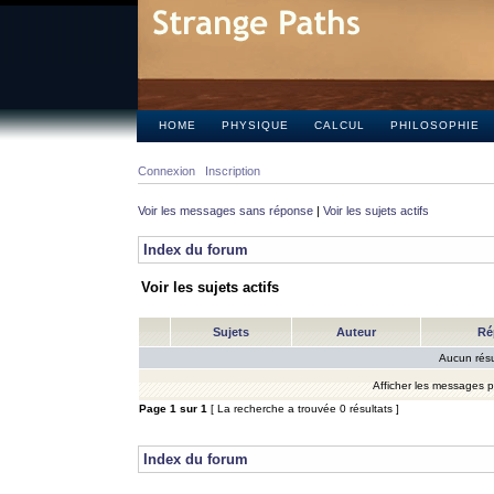
HOME
PHYSIQUE
CALCUL
PHILOSOPHIE
Connexion
Inscription
Voir les messages sans réponse
|
Voir les sujets actifs
Index du forum
Voir les sujets actifs
Sujets
Auteur
Ré
Aucun résu
Afficher les messages 
Page
1
sur
1
[ La recherche a trouvée 0 résultats ]
Index du forum