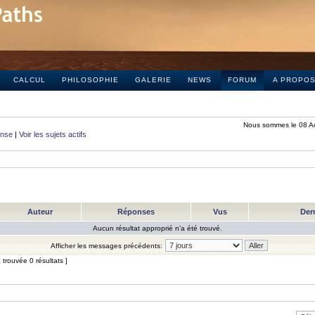
CALCUL
PHILOSOPHIE
GALERIE
NEWS
FORUM
A PROPO
Nous sommes le 08 A
onse
|
Voir les sujets actifs
Auteur
Réponses
Vus
Der
Aucun résultat approprié n’a été trouvé.
Afficher les messages précédents:
trouvée 0 résultats ]