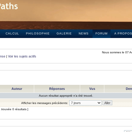
CALCUL
PHILOSOPHIE
GALERIE
NEWS
FORUM
A PROPO
Nous sommes le 07 A
onse
|
Voir les sujets actifs
Auteur
Réponses
Vus
Der
Aucun résultat approprié n’a été trouvé.
Afficher les messages précédents:
trouvée 0 résultats ]