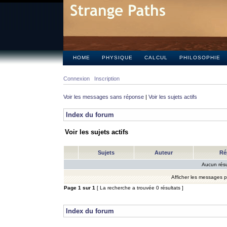
HOME
PHYSIQUE
CALCUL
PHILOSOPHIE
Connexion
Inscription
Voir les messages sans réponse
|
Voir les sujets actifs
Index du forum
Voir les sujets actifs
Sujets
Auteur
Ré
Aucun résu
Afficher les messages 
Page
1
sur
1
[ La recherche a trouvée 0 résultats ]
Index du forum