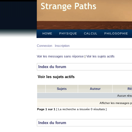
HOME
PHYSIQUE
CALCUL
PHILOSOPHIE
Connexion
Inscription
Voir les messages sans réponse
|
Voir les sujets actifs
Index du forum
Voir les sujets actifs
Sujets
Auteur
Ré
Aucun résu
Afficher les messages 
Page
1
sur
1
[ La recherche a trouvée 0 résultats ]
Index du forum