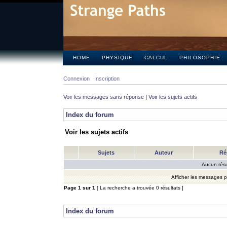
HOME
PHYSIQUE
CALCUL
PHILOSOPHIE
Connexion
Inscription
Voir les messages sans réponse
|
Voir les sujets actifs
Index du forum
Voir les sujets actifs
Sujets
Auteur
Ré
Aucun résu
Afficher les messages 
Page
1
sur
1
[ La recherche a trouvée 0 résultats ]
Index du forum