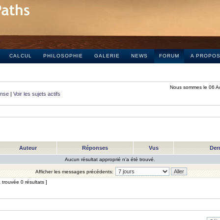
CALCUL
PHILOSOPHIE
GALERIE
NEWS
FORUM
A PROPO
Nous sommes le 06 A
onse
|
Voir les sujets actifs
Auteur
Réponses
Vus
Der
Aucun résultat approprié n’a été trouvé.
Afficher les messages précédents:
trouvée 0 résultats ]