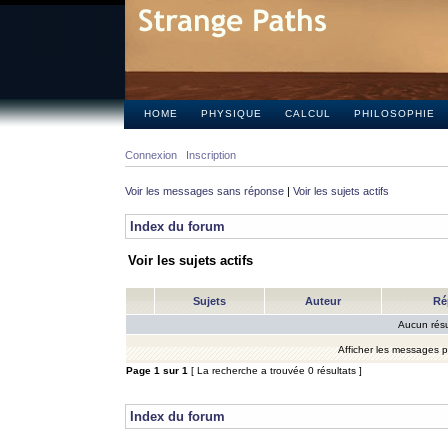
HOME
PHYSIQUE
CALCUL
PHILOSOPHIE
Connexion
Inscription
Voir les messages sans réponse
|
Voir les sujets actifs
Index du forum
Voir les sujets actifs
Sujets
Auteur
Ré
Aucun résu
Afficher les messages 
Page
1
sur
1
[ La recherche a trouvée 0 résultats ]
Index du forum