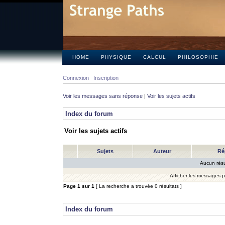
HOME
PHYSIQUE
CALCUL
PHILOSOPHIE
Connexion
Inscription
Voir les messages sans réponse
|
Voir les sujets actifs
Index du forum
Voir les sujets actifs
Sujets
Auteur
Ré
Aucun résu
Afficher les messages 
Page
1
sur
1
[ La recherche a trouvée 0 résultats ]
Index du forum