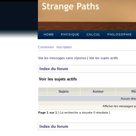
HOME
PHYSIQUE
CALCUL
PHILOSOPHIE
Connexion
Inscription
Voir les messages sans réponse
|
Voir les sujets actifs
Index du forum
Voir les sujets actifs
Sujets
Auteur
Ré
Aucun résu
Afficher les messages 
Page
1
sur
1
[ La recherche a trouvée 0 résultats ]
Index du forum