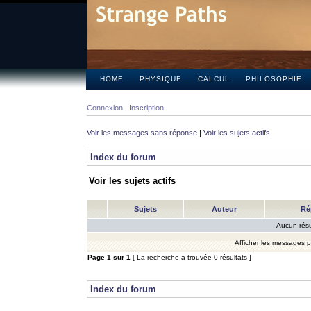
HOME
PHYSIQUE
CALCUL
PHILOSOPHIE
Connexion
Inscription
Voir les messages sans réponse
|
Voir les sujets actifs
Index du forum
Voir les sujets actifs
Sujets
Auteur
Ré
Aucun résu
Afficher les messages 
Page
1
sur
1
[ La recherche a trouvée 0 résultats ]
Index du forum