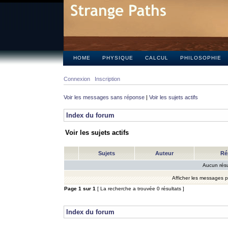
HOME
PHYSIQUE
CALCUL
PHILOSOPHIE
Connexion
Inscription
Voir les messages sans réponse
|
Voir les sujets actifs
Index du forum
Voir les sujets actifs
Sujets
Auteur
Ré
Aucun résu
Afficher les messages 
Page
1
sur
1
[ La recherche a trouvée 0 résultats ]
Index du forum