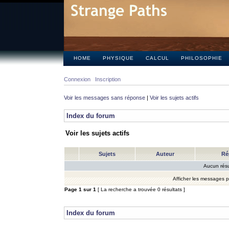
HOME
PHYSIQUE
CALCUL
PHILOSOPHIE
Connexion
Inscription
Voir les messages sans réponse
|
Voir les sujets actifs
Index du forum
Voir les sujets actifs
Sujets
Auteur
Ré
Aucun résu
Afficher les messages 
Page
1
sur
1
[ La recherche a trouvée 0 résultats ]
Index du forum