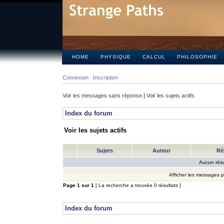
HOME
PHYSIQUE
CALCUL
PHILOSOPHIE
Connexion
Inscription
Voir les messages sans réponse
|
Voir les sujets actifs
Index du forum
Voir les sujets actifs
Sujets
Auteur
Ré
Aucun résu
Afficher les messages 
Page
1
sur
1
[ La recherche a trouvée 0 résultats ]
Index du forum